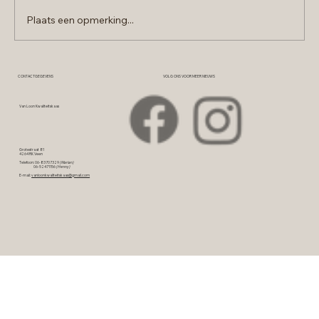
Plaats een opmerking...
Ruby kaas: Europees goud
CONTACTGEGEVENS
VOLG ONS VOOR MEER NIEUWS
Van Loon Kwaliteitskaas
Grotestraat 81
4264 RK Veen
Telefoon: 06-83707329
(Marian)
06-52471156
(Henny)
E-mail:
vanloonkwaliteitskaas@gmail.com